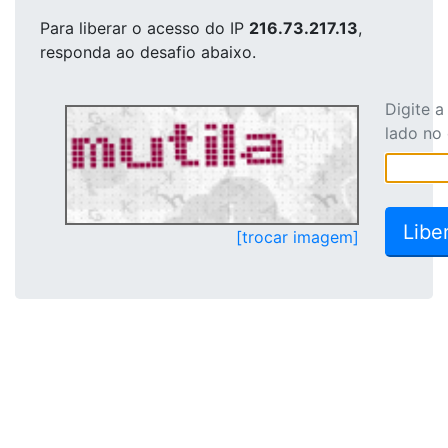
Para liberar o acesso
do IP
216.73.217.13
,
responda ao desafio abaixo.
Digite 
lado no
[trocar imagem]