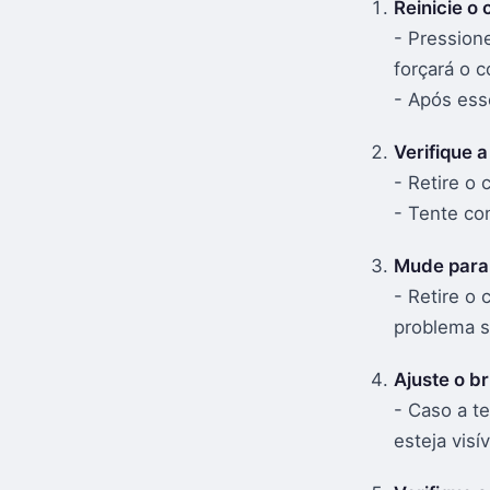
Reinicie o 
- Pression
forçará o c
- Após ess
Verifique 
- Retire o
- Tente con
Mude para 
- Retire o 
problema s
Ajuste o br
- Caso a te
esteja vis