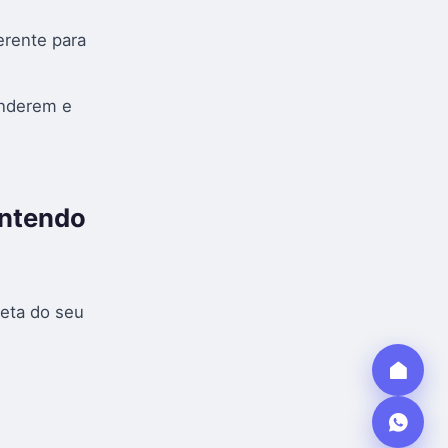
erente para
enderem e
intendo
reta do seu