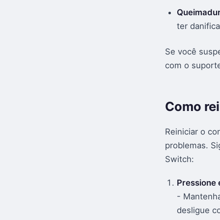
Queimadura
ter danifi
Se você suspe
com o suporte
Como rei
Reiniciar o c
problemas. Si
Switch:
Pressione 
- Mantenha
desligue c