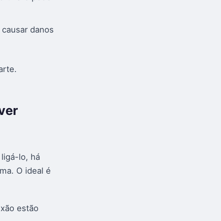
 causar danos
arte.
ver
igá-lo, há
ma. O ideal é
exão estão