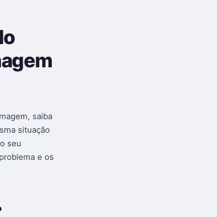
do
imagem
imagem, saiba
esma situação
ao seu
 problema e os
?