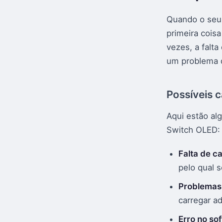
Quando o seu 
primeira cois
vezes, a falt
um problema 
Possíveis c
Aqui estão a
Switch OLED:
Falta de ca
pelo qual s
Problemas
carregar a
Erro no so