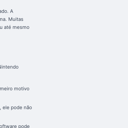
ado. A
ema. Muitas
 ou até mesmo
Nintendo
imeiro motivo
, ele pode não
software pode