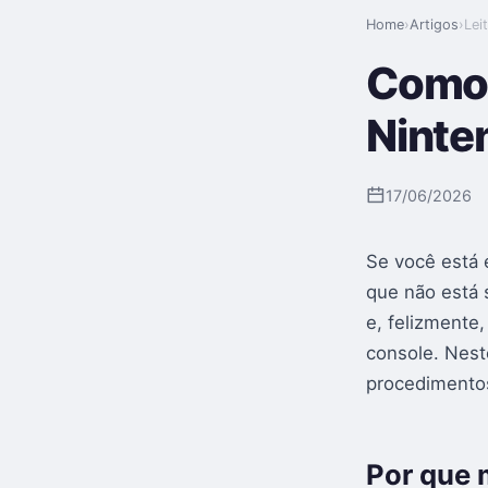
Home
›
Artigos
›
Lei
Como 
Ninte
17/06/2026
Se você está
que não está 
e, felizmente
console. Nest
procedimentos
Por que 