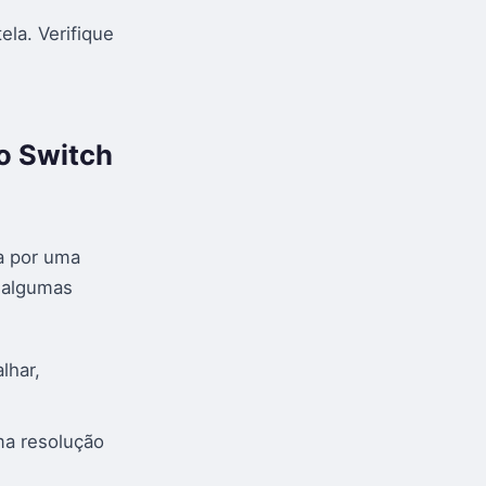
ela. Verifique
o Switch
a por uma
o algumas
lhar,
ma resolução