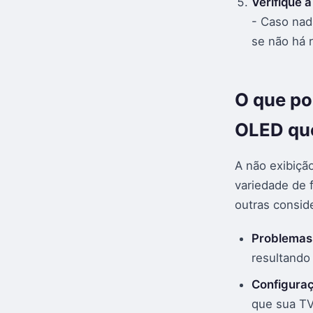
Verifique a
- Caso nada
se não há 
O que po
OLED qu
A não exibiç
variedade de 
outras consid
Problemas
resultando
Configuraç
que sua TV